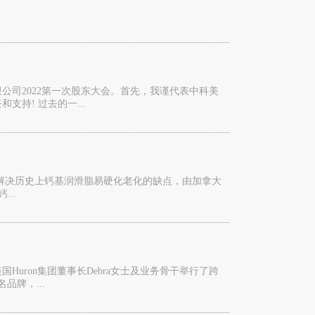
公司2022第一次股东大会。首先，我谨代表中科美
持! 过去的一...
ife润滑脂为解决历史上钙基润滑脂易硬化老化的缺点，由加拿大
...
uron集团董事长Debra女士及业务骨干举行了跨
名品牌，...