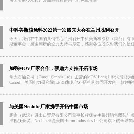
法国美斯技术转让及商标授权使用合同完成签署
中科美斯核涂料2022第一次股东大会在兰州胜利召开
今天，我们在中国的几何中心兰州召开中科美斯核涂料（烟台）有限
斯董事会，感谢周所的全力支持与厚爱，感谢各位股东对我们的信任和支
加强MOV厂家合作，获鼎力支持开拓市场
拿大石油公司（Canoil Canada Ltd）主营的MOV Long L
Canoil、美国电力研究院(EPRI)和其他科研机构共同开发的一款磺酸钙
与美国Neolube厂家携手开拓中国市场
鹏鑫（武汉）进出口贸易有限公司董事长程猛先生带领销售团队与美国H
洋视频会议。Neolube®是美国Huron Industries Inc公司旗下的全球知