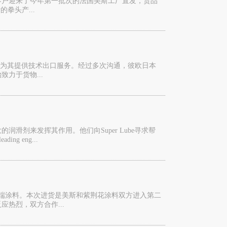
区客户迎来了今年第一批次的法国美斯工厂直发，货品
拳头产...
们，让我们为其提供技术出口服务。经过多次沟通，彼欧日本
力于货物...
滑剂来发挥其作用。他们向Super Lube寻求帮
g eng...
端涂料。本次进货是美斯和紫荆花涂料双方进入第二
热烈，双方合作...