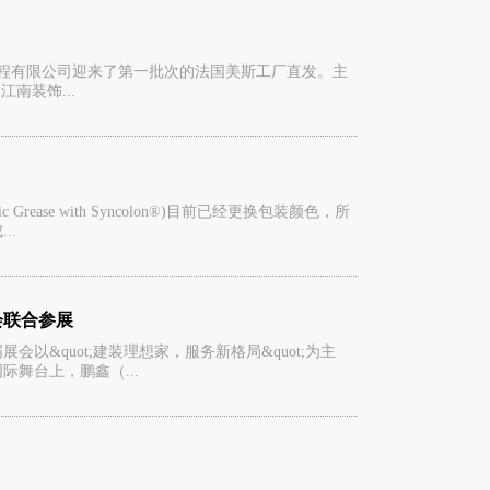
饰工程有限公司迎来了第一批次的法国美斯工厂直发。主
南装饰...
hetic Grease with Syncolon®)目前已经更换包装颜色，所
..
会联合参展
以&quot;建装理想家，服务新格局&quot;为主
际舞台上，鹏鑫（...