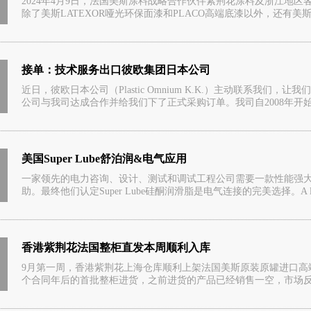
2024年4月9日，法国美斯涂料战略合作伙伴紫荆花涂料及浙江地
除了美斯LATEXOR哑光环保面漆和PLACO高端底漆以外，还有美斯的
接单：技术服务出口彼欧集团日本公司
近日，彼欧日本公司（Plastic Omnium K.K.）主动联系我
公司与我司达成合作并给我们下了正式采购订单。我司自2008年开始致
美国Super Lube舒泊润&电气应用
一家领先的电力咨询、设计、测试和调试工程公司需要一款性能强大的润
助。最终他们认定Super Lube硅酮润滑脂是电气连接的完美选择。A leadin
香港紫荆花法国整柜直发本周顺利入库
9月第一周，香港紫荆花上海仓库顺利上架法国美斯原装原罐进口高
个合同年后的首批整柜进货，之前进货的产品已经销售一空，市场反应