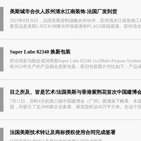
美斯城市合伙人苏州清水江南装饰-法国厂发到货
2023年8月26日，法国美斯涂料战略合作伙伴，苏州清水江南装
要货品是美斯LATEXOR哑光环保面漆和PLACO高端底漆。苏州清水江
Super Lube 82340 换新包装
舒泊润多功能合成润滑脂Super Lube 82340 1cc(Multi-Purpose Synt
有2023年生产的产品都会是新包装，新旧包装图片对比如下：产品成.
目之所及、皆是艺术/法国美斯与香港紫荆花首次中国建博
7月11日，历时4天的第25届中国建博会（广州）圆满落下帷幕。本届展会
题，共吸引了近2000家企业参展，展览面积达40万平方米。在这个国
法国美斯技术转让及商标授权使用合同完成签署